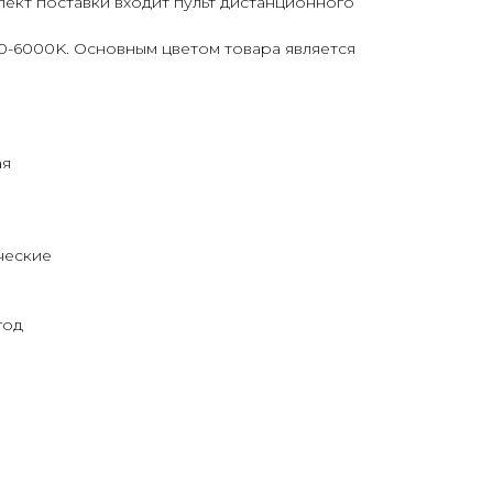
лект поставки входит пульт дистанционного
0-6000K. Основным цветом товара является
ая
ческие
год