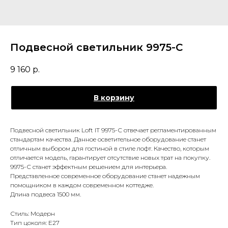
Подвесной светильник 9975-C
9 160
р.
В корзину
Подвесной светильник Loft IT 9975-С отвечает регламентированным
стандартам качества. Данное осветительное оборудование станет
отличным выбором для гостиной в стиле лофт. Качество, которым
отличается модель, гарантирует отсутствие новых трат на покупку.
9975-С станет эффектным решением для интерьера.
Представленное современное оборудование станет надежным
помощником в каждом современном коттедже.
Длина подвеса 1500 мм.
Стиль: Модерн
Тип цоколя: E27