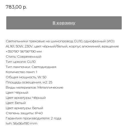
783,00
р.
В корзину
Светильники трековые на шинопровод GU10, однофазный (ИО)
AL161, 50W, 230V, цвет чёрный/белый, корпус алюминий, вращение
+350°90° 56*56*190 мм
Стиль: Современный
Тип цоколя: GU10
Тип лампочки: Светодиодная
Количество ламп: 1
Общая мощность, W: 50
Площадь освещения, м2: 25
Виды материалов: Металлические
Цвет: Чёрный
Цвет арматуры: Чёрный
Цвет: Белый
Цвет арматуры: Белый
Степень защиты: IP40
Гарантия производителя: 2 года
lwh: 56x56x190 mm