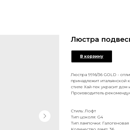
Люстра подвес
В корзину
Люстра 9916/36 GOLD - отл
принадлежит итальянской к
стиле Хай-тек украсит дом
Производитель рекомендуе
Стиль: Лофт
Тип цоколя: G4
Тип лампочки: Галогеновая
Количество ламп: 36