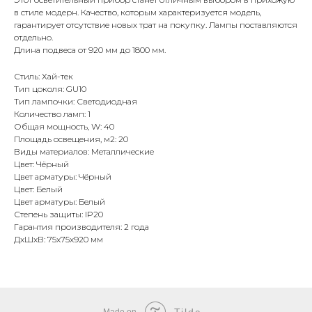
в стиле модерн. Качество, которым характеризуется модель,
гарантирует отсутствие новых трат на покупку. Лампы поставляются
отдельно.
Длина подвеса от 920 мм до 1800 мм.
Стиль: Хай-тек
Тип цоколя: GU10
Тип лампочки: Светодиодная
Количество ламп: 1
Общая мощность, W: 40
Площадь освещения, м2: 20
Виды материалов: Металлические
Цвет: Чёрный
Цвет арматуры: Чёрный
Цвет: Белый
Цвет арматуры: Белый
Степень защиты: IP20
Гарантия производителя: 2 года
ДxШxВ: 75x75x920 мм