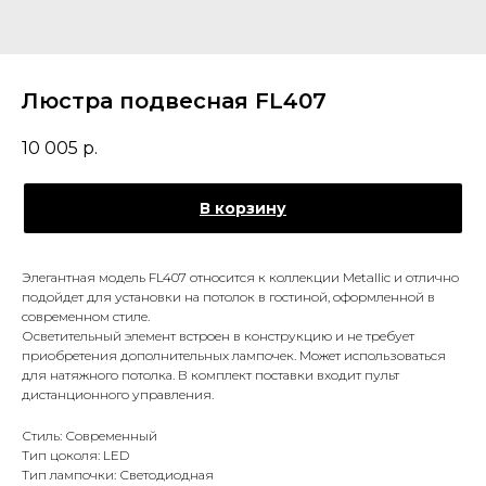
Люстра подвесная FL407
10 005
р.
В корзину
Элегантная модель FL407 относится к коллекции Metallic и отлично
подойдет для установки на потолок в гостиной, оформленной в
современном стиле.
Осветительный элемент встроен в конструкцию и не требует
приобретения дополнительных лампочек. Может использоваться
для натяжного потолка. В комплект поставки входит пульт
дистанционного управления.
Стиль: Современный
Тип цоколя: LED
Тип лампочки: Светодиодная