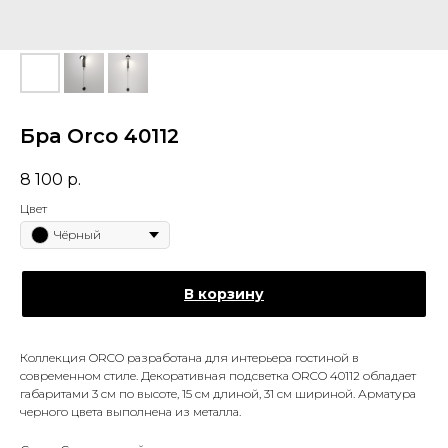
Бра Orco 40112
8 100
р.
Цвет
Чёрный
В корзину
Коллекция ORCO разработана для интерьера гостиной в
современном стиле. Декоративная подсветка ORCO 40112 обладает
габаритами 3 см по высоте, 15 см длиной, 31 см шириной. Арматура
черного цвета выполнена из металла.