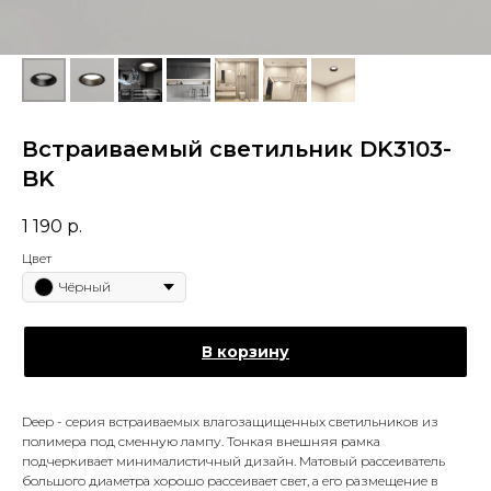
Встраиваемый светильник DK3103-
BK
1 190
р.
Цвет
Чёрный
В корзину
Deep - серия встраиваемых влагозащищенных светильников из
полимера под сменную лампу. Тонкая внешняя рамка
подчеркивает минималистичный дизайн. Матовый рассеиватель
большого диаметра хорошо рассеивает свет, а его размещение в