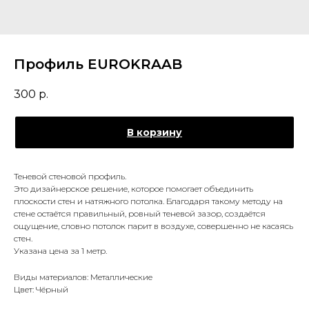
Профиль EUROKRAAB
300
р.
В корзину
Теневой стеновой профиль.
Это дизайнерское решение, которое помогает объединить
плоскости стен и натяжного потолка. Благодаря такому методу на
стене остаётся правильный, ровный теневой зазор, создаётся
ощущение, словно потолок парит в воздухе, совершенно не касаясь
стен.
Указана цена за 1 метр.
Виды материалов: Металлические
Цвет: Чёрный