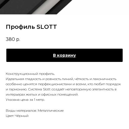
Профиль SLOTT
380
р.
В корзину
Конструкционный профиль.
Идеальная гладкость и ровность линий, чёткость и лаконичность
особенно ценятся перфекционистами и всеми, кто любит порядок
и гармонию. Система Slott создаёт неповторимую элегантность в
интерьерах жилых и офисных помещений.
Указана цена за 1 метр.
Виды материалов: Металлические
Цвет: Чёрный